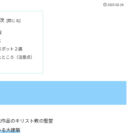
2023.02.26
次
報
ス
スポット２選
たところ（注意点）
完作品のキリスト教の聖堂
いる大建築