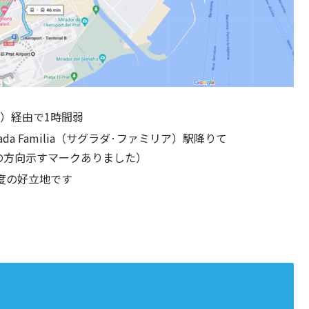
線）経由で1時間弱
da Familia（サグラダ·ファミリア）駅降りて
の方向示すマークありました）
度の好立地です