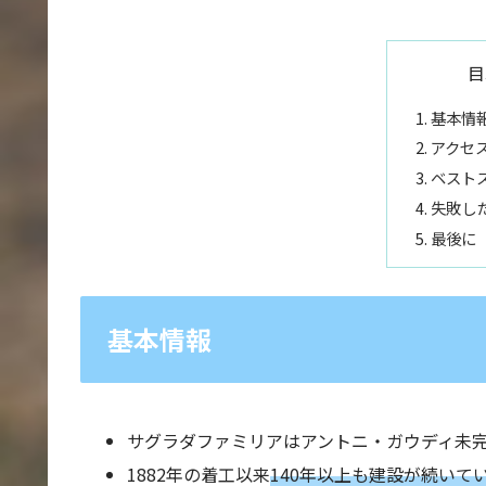
目
基本情
アクセ
ベスト
失敗し
最後に
基本情報
サグラダファミリアはアントニ・ガウディ未
1882年の着工以来
140年以上も建設が続いて