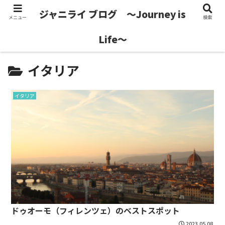
ジャニライ ブログ 〜Journey is
メニュー
検索
10年30か国旅好き厳選 みんなに届けたい景色
Life〜
イタリア
イタリア
ドゥオーモ（フィレンツェ）のベストスポット
2023.05.08